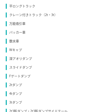
平ロングトラック
クレーン付きトラック（2t・3t）
万能吸引車
パッカー車
散水車
Wキャブ
深アオリダンプ
スライドダンプ
Fゲートダンプ
2tダンプ
4tダンプ
3tダンプ
2t3転ダンプ・2t3転ダンプサイドテール