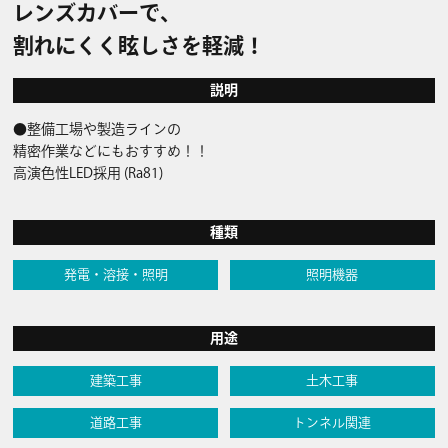
レンズカバーで、
割れにくく眩しさを軽減！
説明
●整備工場や製造ラインの
精密作業などにもおすすめ！！
高演色性LED採用 (Ra81)
種類
発電・溶接・照明
照明機器
用途
建築工事
土木工事
道路工事
トンネル関連