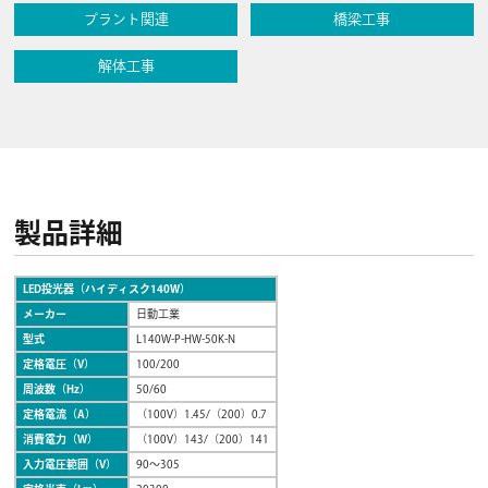
プラント関連
橋梁工事
解体工事
製品詳細
LED投光器（ハイディスク140W）
メーカー
日動工業
型式
L140W-P-HW-50K-N
定格電圧（V）
100/200
周波数（Hz）
50/60
定格電流（A）
（100V）1.45/（200）0.7
消費電力（W）
（100V）143/（200）141
入力電圧範囲（V）
90〜305