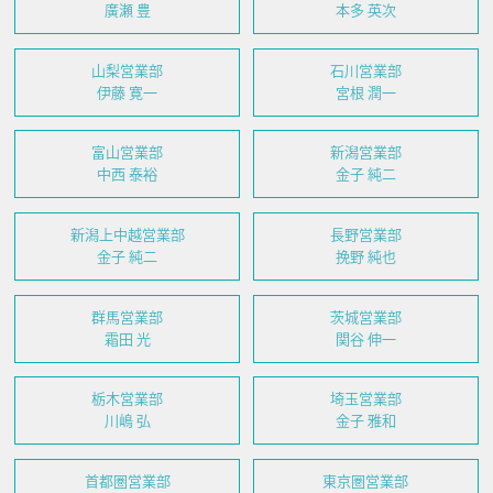
廣瀬 豊
本多 英次
山梨営業部
石川営業部
伊藤 寛一
宮根 潤一
富山営業部
新潟営業部
中西 泰裕
金子 純二
新潟上中越営業部
長野営業部
金子 純二
挽野 純也
群馬営業部
茨城営業部
霜田 光
関谷 伸一
栃木営業部
埼玉営業部
川嶋 弘
金子 雅和
首都圏営業部
東京圏営業部