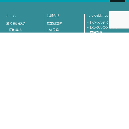
ホーム
お知らせ
レンタルについて
- レンタルまでの流れ
取り扱い商品
営業所案内
- レンタルのメリット
- 掘削機械
- 埼玉県
- 補償制度
- 不整地運搬機械
- 栃木県
- 整地機械
- 茨城県
会社案内
- 舗装・締固め機械
- 群馬県
- 会社情報
- アタッチメント
- 長野県
- 代表ご挨拶
- 車両
- 山梨県
- 沿革
- 高所作業車
- 新潟県
- グループ会社紹介
- クレーン
- 富山県
- カネコのココが決め
- 運搬
- 石川県
手！
- 発電機
- 愛知県
- 安全への取り組み
- 溶接機
- 福岡県
お問い合わせ
- 照明機器
- 熊本県
- 小物機械
- 佐賀県
- 取り扱い商品に関する
お問い合わせ
- 清掃・洗浄機器
各エリアのココが凄い!!
- 採用に関するお問い合
- 草刈機
わせ
- 東京圏営業部 時﨑 大
- コンプレッサー
輔
- 斫り関連商品
プライバシーポリシー
- 首都圏営業部 時﨑 大
- コンクリート関連
輔
サイトマップ
- ポンプ
- 埼玉営業部 金子 雅和
- 環境・安全保安用品