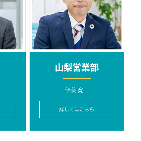
部
山梨営業部
伊藤 寛一
詳しくはこちら