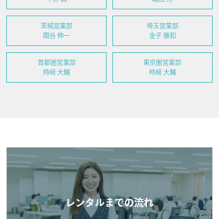
茨城営業部
埼玉営業部
関谷 伸一
金子 雅和
首都圏営業部
東京圏営業部
時﨑 大輔
時﨑 大輔
レンタルまでの流れ