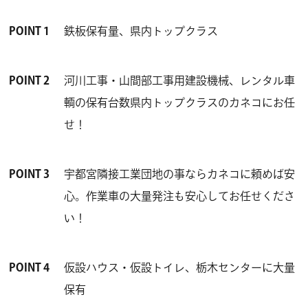
POINT 1
鉄板保有量、県内トップクラス
POINT 2
河川工事・山間部工事用建設機械、レンタル車
輌の保有台数県内トップクラスのカネコにお任
せ！
POINT 3
宇都宮隣接工業団地の事ならカネコに頼めば安
心。作業車の大量発注も安心してお任せくださ
い！
POINT 4
仮設ハウス・仮設トイレ、栃木センターに大量
保有