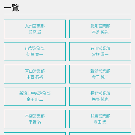
一覧
九州営業部
愛知営業部
廣瀬 豊
本多 英次
山梨営業部
石川営業部
伊藤 寛一
宮根 潤一
富山営業部
新潟営業部
中西 泰裕
金子 純二
新潟上中越営業部
長野営業部
金子 純二
挽野 純也
本店営業部
群馬営業部
平野 誠
霜田 光