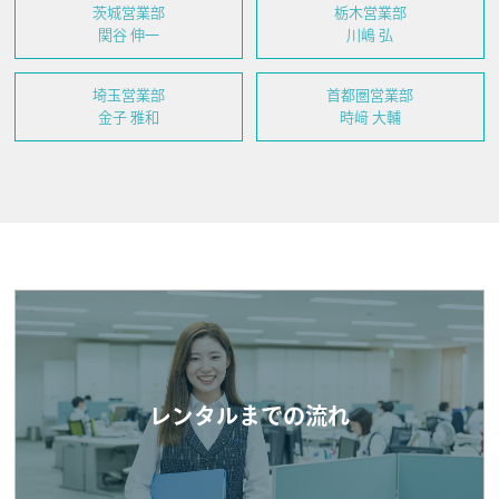
茨城営業部
栃木営業部
関谷 伸一
川嶋 弘
埼玉営業部
首都圏営業部
金子 雅和
時﨑 大輔
レンタルまでの流れ