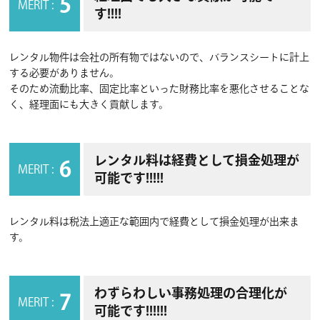
5
MERIT :
す!!!!
レンタル物件は会社の所有物ではないので、バランスシートに計上
する必要がありません。
そのため流動比率、固定比率といった財務比率を悪化させることな
く、経理面にも大きく貢献します。
レンタル料は経費として損金処理が
6
MERIT :
可能です!!!!!
レンタル料は税法上適正な範囲内で経費として損金処理が出来ま
す。
わずらわしい事務処理の合理化が
7
MERIT :
可能です!!!!!!