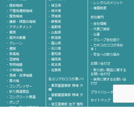
- レンタルのメリット
- 掘削機械
- 埼玉県
- 補償制度
- 不整地運搬機械
- 栃木県
- 整地機械
- 茨城県
会社案内
- 舗装・締固め機械
- 群馬県
- 会社情報
- アタッチメント
- 長野県
- 代表ご挨拶
- 車両
- 山梨県
- 沿革
- 高所作業車
- 新潟県
- グループ会社紹介
- クレーン
- 富山県
- カネコのココが決め
- 運搬
- 石川県
手！
- 発電機
- 愛知県
- 安全への取り組み
- 溶接機
- 福岡県
お問い合わせ
- 照明機器
- 熊本県
- 小物機械
- 佐賀県
- 取り扱い商品に関する
お問い合わせ
- 清掃・洗浄機器
各エリアのココが凄い!!
- 採用に関するお問い合
- 草刈機
わせ
- 東京圏営業部 時﨑 大
- コンプレッサー
輔
- 斫り関連商品
プライバシーポリシー
- 首都圏営業部 時﨑 大
- コンクリート関連
輔
サイトマップ
- ポンプ
- 埼玉営業部 金子 雅和
- 環境・安全保安用品
- 栃木営業部 川嶋 弘
- 計測器
- 茨城営業部 関谷 伸一
- 情報化施工
- 群馬営業部 霜田 光
- 本店営業部 平野 誠
- 山梨営業部 伊藤 寛一