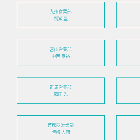
九州営業部
廣瀬 豊
富山営業部
中西 泰裕
群馬営業部
霜田 光
首都圏営業部
時﨑 大輔