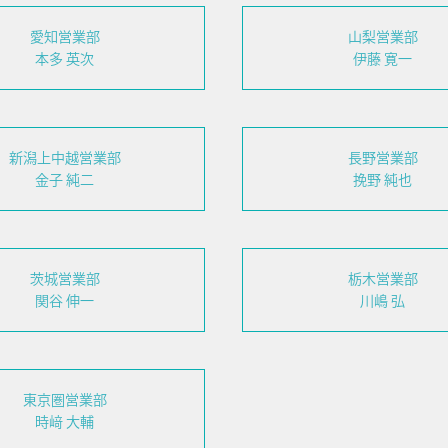
愛知営業部
山梨営業部
本多 英次
伊藤 寛一
新潟上中越営業部
長野営業部
金子 純二
挽野 純也
茨城営業部
栃木営業部
関谷 伸一
川嶋 弘
東京圏営業部
時﨑 大輔