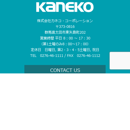
株式会社カネコ・コーポレーション
〒373-0816
群馬県太田市東矢島町202
営業時間 平日 8：00 〜 17：30
（第1土曜のみ8：00〜17：00）
定休日 日曜日, 第2・3・4・5土曜日, 祝日
TEL 0276-46-1111 / FAX 0276-46-1112
CONTACT US
ホーム
お知らせ
レンタルについて
- レンタルまでの流れ
取り扱い商品
営業所案内
- レンタルのメリット
- 掘削機械
- 埼玉県
- 補償制度
- 不整地運搬機械
- 栃木県