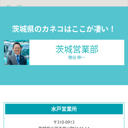
茨城県のカネコはここが凄い！
茨城営業部
関谷 伸一
水戸営業所
〒310-0913