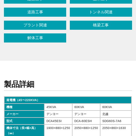
道路工事
トンネル関連
プラント関連
橋梁工事
解体工事
製品詳細
発電機（45〜220KVA）
機種
45KVA
60KVA
60KVA
メーカー
デンヨー
デンヨー
北越
型式
DCA45ESI
DCA-60ESH
SDG60S-7A6
機体寸法（長×幅×高）
1900×880×1250
2050×880×1250
2050×860×1630
（㎜）