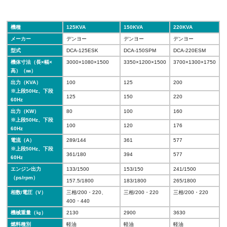
機種
125KVA
150KVA
220KVA
メーカー
デンヨー
デンヨー
デンヨー
型式
DCA-125ESK
DCA-150SPM
DCA-220ESM
機体寸法（長×幅×
3000×1080×1500
3350×1200×1500
3700×1300×1750
高）（㎜）
出力（KVA）
100
125
200
※上段50Hz、下段
125
150
220
60Hz
出力（KW）
80
100
160
※上段50Hz、下段
100
120
176
60Hz
電流（A）
289/144
361
577
※上段50Hz、下段
361/180
394
577
60Hz
エンジン出力
133/1500
153/150
241/1500
（ps/rpm）
157.5/1800
183/1800
265/1800
相数/電圧（V）
三相/200・220、
三相/200・220
三相/200・220
400・440
機械重量（㎏）
2130
2900
3630
燃料種別
軽油
軽油
軽油