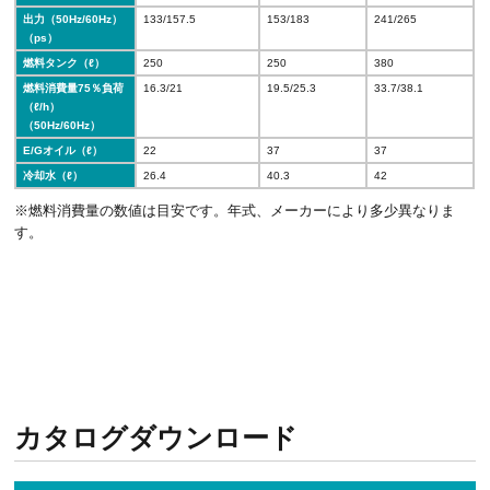
出力（50Hz/60Hz）
133/157.5
153/183
241/265
（ps）
燃料タンク（ℓ）
250
250
380
燃料消費量75％負荷
16.3/21
19.5/25.3
33.7/38.1
（ℓ/h）
（50Hz/60Hz）
E/Gオイル（ℓ）
22
37
37
冷却水（ℓ）
26.4
40.3
42
※燃料消費量の数値は目安です。年式、メーカーにより多少異なりま
す。
カタログダウンロード