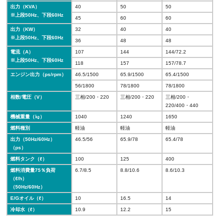
出力（KVA）
40
50
50
※上段50Hz、下段60Hz
45
60
60
出力（KW）
32
40
40
※上段50Hz、下段60Hz
36
48
48
電流（A）
107
144
144/72.2
※上段50Hz、下段60Hz
118
157
157/78.7
エンジン出力（ps/rpm）
46.5/1500
65.9/1500
65.4/1500
56/1800
78/1800
78/1800
相数/電圧（V）
三相/200・220
三相/200・220
三相/200・
220/400・440
機械重量（㎏）
1040
1240
1650
燃料種別
軽油
軽油
軽油
出力（50Hz/60Hz）
46.5/56
65.9/78
65.4/78
（ps）
燃料タンク（ℓ）
100
125
400
燃料消費量75％負荷
6.7/8.5
8.8/10.6
8.6/10.3
（ℓ/h）
（50Hz/60Hz）
E/Gオイル（ℓ）
10
16.5
14
冷却水（ℓ）
10.9
12.2
15