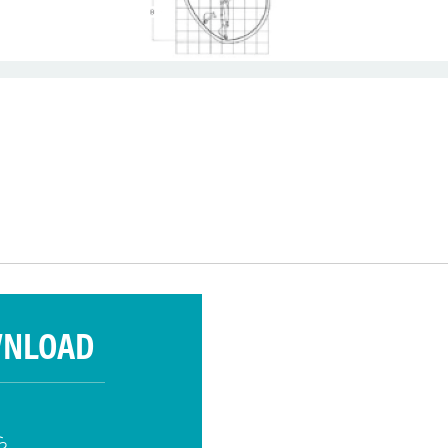
WNLOAD
ら