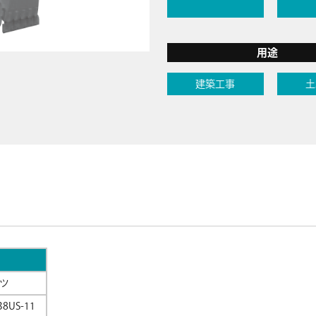
用途
建築工事
土
ツ
38US-11