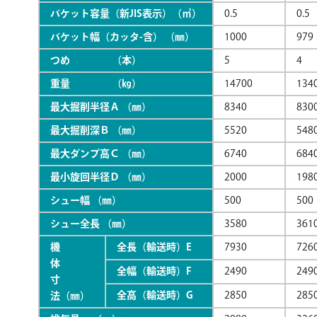
バケット容量（新JIS表示）（㎥）
0.5
0.5
バケット幅（カッタ-含） （㎜）
1000
979
つめ （本）
5
4
重量 （㎏）
14700
134
最大掘削半径Ａ （㎜）
8340
830
最大掘削深Ｂ （㎜）
5520
548
最大ダンプ高Ｃ （㎜）
6740
684
最小旋回半径Ｄ （㎜）
2000
198
シュー幅 （㎜）
500
500
シュー全長 （㎜）
3580
361
機
全長（輸送時）E
7930
726
体
全幅（輸送時）F
2490
249
寸
全高（輸送時）G
2850
285
法（㎜）