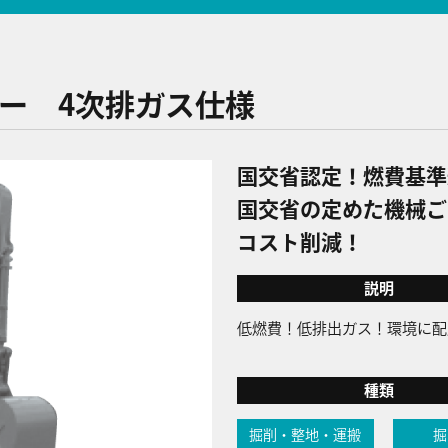
ホー 4次排ガス仕様
国交省認定！燃費基準
国交省の定めた機械ご
コスト削減！
説明
低燃費！低排出ガス！環境に配
種類
掘削・整地・運搬
掘