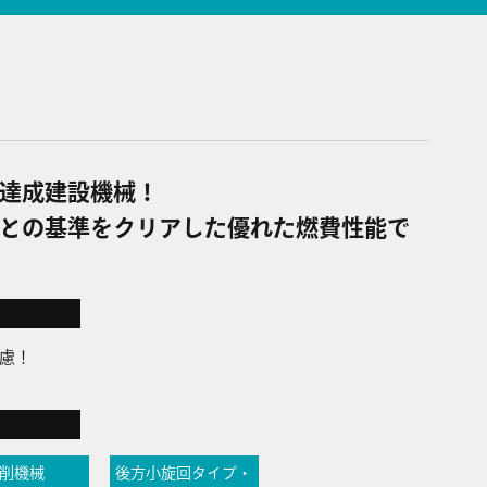
達成建設機械！
との基準をクリアした優れた燃費性能で
慮！
削機械
後方小旋回タイプ・