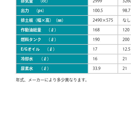
排気量 （cc）
2999
326
出力 （ps）
100.5
98.7
排土板（幅×高）（㎜）
2490×575
なし
作動油総量 （ℓ）
168
120
燃料タンク （ℓ）
190
200
E/Gオイル （ℓ）
17
12.5
冷却水 （ℓ）
16
21
尿素水 （ℓ）
33.9
21
年式、メーカーにより多少異なります。