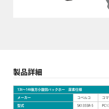
製品詳細
13t～14t後方小旋回バックホー 尿素仕様
メーカー
コベルコ
コマ
型式
SK135SR-5
PC1