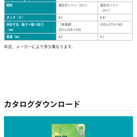
燃料
混合ガソリン（25.1）
混合ガソリン
（25.1）
タンク（ℓ）
0.5
0.47
外形寸法（長さ×幅×高さ）
（本体部）
330×275×345
（㎜）
325×230×330
重量（㎏）
4.2
4.1
年式、メーカーにより多少異なります。
カタログダウンロード