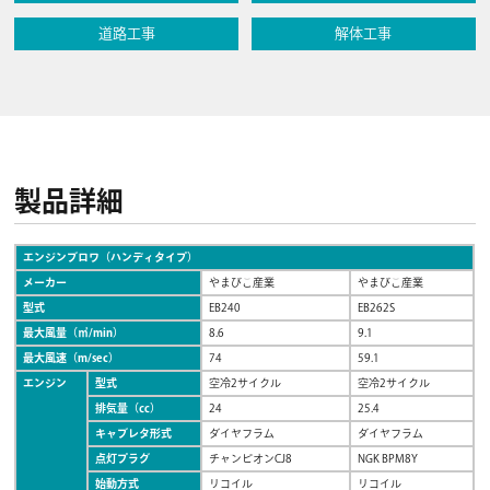
道路工事
解体工事
製品詳細
エンジンブロワ（ハンディタイプ）
メーカー
やまびこ産業
やまびこ産業
型式
EB240
EB262S
最大風量（㎥/min）
8.6
9.1
最大風速（m/sec）
74
59.1
エンジン
型式
空冷2サイクル
空冷2サイクル
排気量（㏄）
24
25.4
キャブレタ形式
ダイヤフラム
ダイヤフラム
点灯プラグ
チャンピオンCJ8
NGK BPM8Y
始動方式
リコイル
リコイル