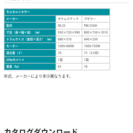
モルタルミキサー
メーカー
タケムラテック
マゼラー
型式
SK-25
PM-23GH
寸法（長×幅×高）（㎜）
950×720×990
800×750×1010
ドラムサイズ（直径×深さ）（㎜）
680×310
640×330
モーター
100V-400W
100V-750W
混合量（ℓ）
70
75（2.5切）
25㎏セメント
1袋
1袋
重量（㎏）
65
76
年式、メーカーにより多少異なります。
カタログダウンロード