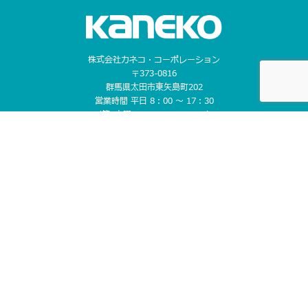
株式会社カネコ・コーポレーション
〒373-0816
群馬県太田市東矢島町202
営業時間 平日 8：00 〜 17：30
（第1土曜のみ8：00〜17：00）
定休日 日曜日, 第2・3・4・5土曜日, 祝日
TEL 0276-46-1111 / FAX 0276-46-1112
CONTACT US
ホーム
お知らせ
レンタルについて
- レンタルまでの流れ
取り扱い商品
営業所案内
- レンタルのメリット
- 掘削機械
- 埼玉県
- 補償制度