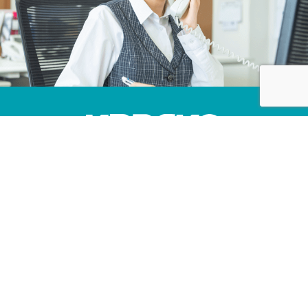
株式会社カネコ・コーポレーション
〒373-0816
群馬県太田市東矢島町202
営業時間 平日 8：00 〜 17：30
（第1土曜のみ8：00〜17：00）
定休日 日曜日, 第2・3・4・5土曜日, 祝日
TEL 0276-46-1111 / FAX 0276-46-1112
CONTACT US