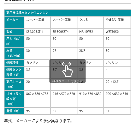
高圧洗浄機水タンク付エンジン
メーカー
スーパー工業
スーパー工業
ツルミ
やまびこ産業
型式
SE-3005ST-1
SE-3005ST4
HPJ-5WE2
WET3050
W
圧力（㎏/
50
50
50
50
6
㎠）
水量
30
27
28.7
30
3
（ℓ/min）
燃料種類
ガソリン
ガソリン
ガソリン
ガソリン
燃料タンク
3.7
3.7
3.6
4
6
容量（ℓ）
横スクロールできます
高圧ホース
20
20
20
20（12.7）
2
（m）
寸法（長×
862×580×735
916×570×820
910×570×830
900×630×850
1
幅×高）
（㎜）
重量（㎏）
95
82
95
97
1
年式、メーカーにより多少異なります。