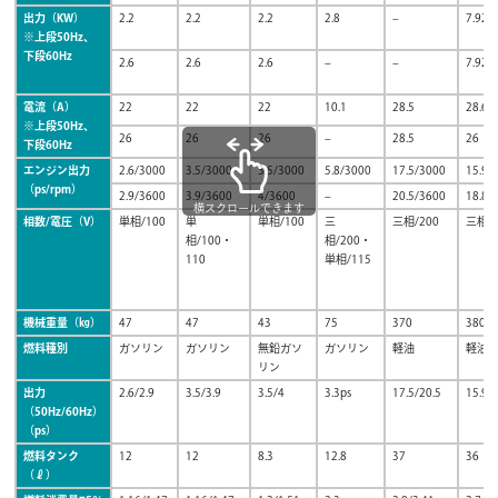
出力（KW）
2.2
2.2
2.2
2.8
–
7.92
※上段50Hz、
下段60Hz
2.6
2.6
2.6
–
–
7.92
電流（A）
22
22
22
10.1
28.5
28.6
※上段50Hz、
26
26
26
–
28.5
26
下段60Hz
エンジン出力
2.6/3000
3.5/3000
3.5/3000
5.8/3000
17.5/3000
15.9/
（ps/rpm）
2.9/3600
3.9/3600
4/3600
–
20.5/3600
18.8/
横スクロールできます
相数/電圧（V）
単相/100
単
単相/100
三
三相/200
三相/2
相/100・
相/200・
110
単相/115
機械重量（㎏）
47
47
43
75
370
380
燃料種別
ガソリン
ガソリン
無鉛ガソ
ガソリン
軽油
軽油
リン
出力
2.6/2.9
3.5/3.9
3.5/4
3.3ps
17.5/20.5
15.9/
（50Hz/60Hz）
（ps）
燃料タンク
12
12
8.3
12.8
37
36
（ℓ）