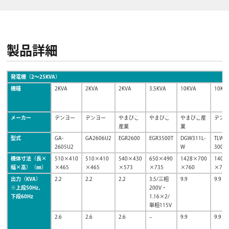
製品詳細
発電機（2〜25KVA）
機種
2KVA
2KVA
2KVA
3.5KVA
10KVA
10KV
メーカー
デンヨー
デンヨー
やまびこ
やまびこ
やまびこ産
デン
産業
業
型式
GA-
GA2606U2
EGR2600
EGR3500T
DGW311L-
TLW-
2605U2
W
300SS
機体寸法（長×
510×410
510×410
540×430
650×490
1428×700
1400
幅×高）（㎜）
×465
×465
×573
×735
×760
×770
出力（KVA）
2.2
2.2
2.2
3.5/三相
9.9
9.9
※上段50Hz、
200V・
下段60Hz
1.16×2/
単相115V
2.6
2.6
2.6
–
9.9
9.9