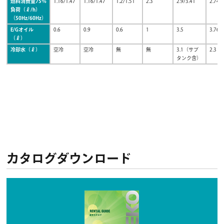
燃料消費量75％
1.16/1.47
1.16/1.47
1.2/1.51
2.3
2.9/3.41
2.74/
負荷（ℓ/h）
（50Hz/60Hz）
E/Gオイル
0.6
0.9
0.6
1
3.5
3.76
（ℓ）
冷却水（ℓ）
空冷
空冷
無
無
3.1（サブ
2.3
タンク含）
カタログダウンロード