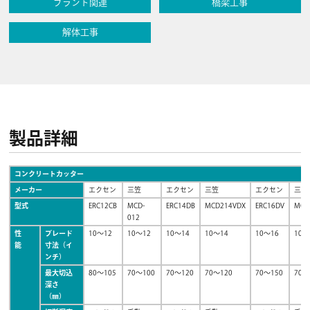
プラント関連
橋梁工事
解体工事
製品詳細
コンクリートカッター
メーカー
エクセン
三笠
エクセン
三笠
エクセン
三笠
型式
ERC12CB
MCD-
ERC14DB
MCD214VDX
ERC16DV
MCD
012
性
ブレード
10〜12
10〜12
10〜14
10〜14
10〜16
10〜
能
寸法（イ
ンチ）
最大切込
80〜105
70〜100
70〜120
70〜120
70〜150
70〜
深さ
（㎜）