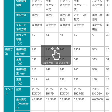
切断深度
ハンドル
手動
ハンドル
手動
ハンドル
手動
調整
ネジ方式
スクリュ
ネジ方式
スクリュー
ネジ方式
スク
ー式
式
走行方式
手押し
手押し
手押し半
ハンドル回
手押し半
半自
自走
転式
自走
ブレード
重力注水
湿式方式
重力注水
湿式方式
重力注水
重力
冷却方式
噴射
水タンク
15
14
50
45
50
45
容量
（ℓ）
機体寸
格納時全
750
756
960
1958
955
108
法
長（㎜）
全幅
390
435
515
540
535
540
横スクロールできます
（㎜）
格納時全
610
747
840
965
950
981
高（㎜）
重量
51.5
46
132
130
150
153
（㎏）
エンジ
型式
ロビン
ロビン
ロビン
ロビン
ロビン
ロビ
ン
EX17DK
EH17D
EX17DK
EH25-2D
EH30-DK
EH3
最大出力
4.2/4000
3.7/3600
5.1/4000
5.9/3600
6.6/3600
6.6/
（kw/min-
1）