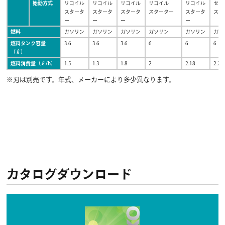
始動方式
リコイル
リコイル
リコイル
リコイル
リコイル
セル
スタータ
スタータ
スタータ
スターター
スタータ
スタ
ー
ー
ー
ー
燃料
ガソリン
ガソリン
ガソリン
ガソリン
ガソリン
ガソ
燃料タンク容量
3.6
3.6
3.6
6
6
6
（ℓ）
燃料消費量（ℓ/h）
1.5
1.3
1.8
2
2.18
2.2
※刃は別売です。年式、メーカーにより多少異なります。
カタログダウンロード