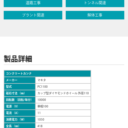
道路工事
トンネル関連
プラント関連
解体工事
製品詳細
コンクリートカンナ
メーカー
マキタ
型式
PC1100
砥石寸法 （㎜）
カップ型ダイヤモンドホイール 外径110
回転数 （回転/毎分）
10000
電源 （V）
単相100
電流 （A）
11
消費電力 （W）
1050
全長 （㎜）
418