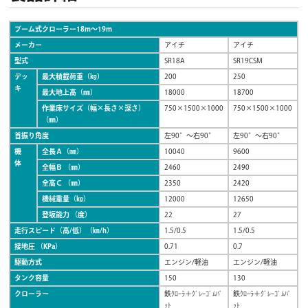
ブーム式クローラー18m～19m
メーカー
アイチ
アイチ
型式
SR18A
SR19CSM
デッ
最大積載荷重（㎏）
200
250
キ
最大地上高（㎜）
18000
18700
作業床サイズ（幅×長さ×深さ）
750×1500×1000
750×1500×1000
（㎜）
首振り角度
左90°～右90°
左90°～右90°
機
全長Ａ（㎜）
10040
9600
体
全幅Ｂ （㎜）
2460
2490
全高Ｃ （㎜）
2350
2420
機械重量（㎏）
12000
12650
登坂能力 （度）
22
27
走行スピード（高/低）（㎞/h）
1.5/0.5
1.5/0.5
接地圧 （KPa）
0.71
0.7
駆動方式
エンジン/軽油
エンジン/軽油
タンク容量
150
130
クローラー
鉄ｸﾛｰﾗ＋ｸﾞﾚｰｺﾞﾑﾊﾟ
鉄ｸﾛｰﾗ＋ｸﾞﾚｰｺﾞﾑﾊﾟ
ｯﾄ
ｯﾄ