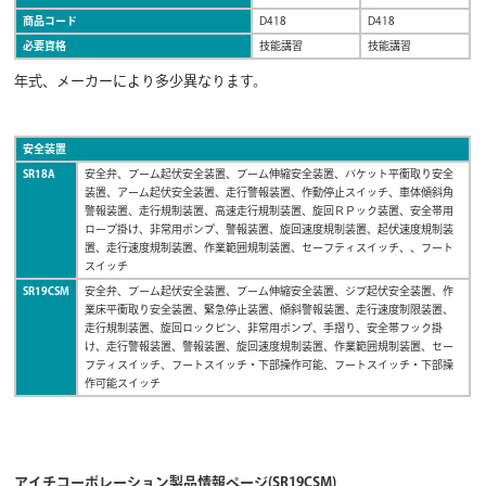
商品コード
D418
D418
必要資格
技能講習
技能講習
年式、メーカーにより多少異なります。
安全装置
SR18A
安全弁、ブーム起伏安全装置、ブーム伸縮安全装置、バケット平衝取り安全
装置、アーム起伏安全装置、走行警報装置、作動停止スイッチ、車体傾斜角
警報装置、走行規制装置、高速走行規制装置、旋回ＲＰック装置、安全帯用
ロープ掛け、非常用ポンプ、警報装置、旋回速度規制装置、起伏速度規制装
置、走行速度規制装置、作業範囲規制装置、セーフティスイッチ、、フート
スイッチ
SR19CSM
安全弁、ブーム起伏安全装置、ブーム伸縮安全装置、ジブ起伏安全装置、作
業床平衝取り安全装置、緊急停止装置、傾斜警報装置、走行速度制限装置、
走行規制装置、旋回ロックピン、非常用ポンプ、手摺り、安全帯フック掛
け、走行警報装置、警報装置、旋回速度規制装置、作業範囲規制装置、セー
フティスイッチ、フートスイッチ・下部操作可能、フートスイッチ・下部操
作可能スイッチ
アイチコーポレーション製品情報ページ(SR19CSM)