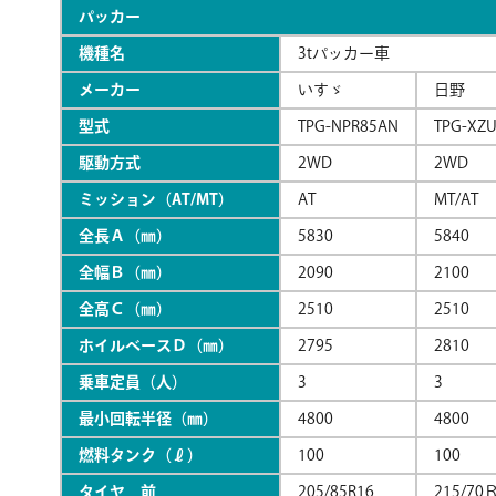
パッカー
機種名
3tパッカー車
メーカー
いすゞ
日野
型式
TPG-NPR85AN
TPG-XZ
駆動方式
2WD
2WD
ミッション（AT/MT）
AT
MT/AT
全長Ａ（㎜）
5830
5840
全幅Ｂ（㎜）
2090
2100
全高Ｃ（㎜）
2510
2510
ホイルベースＤ（㎜）
2795
2810
乗車定員（人）
3
3
最小回転半径（㎜）
4800
4800
燃料タンク（ℓ）
100
100
タイヤ 前
205/85R16
215/70Ｒ