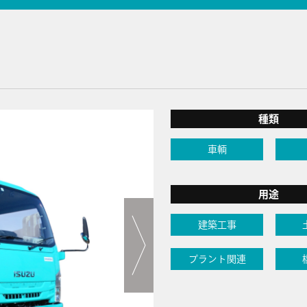
種類
車輌
用途
建築工事
プラント関連