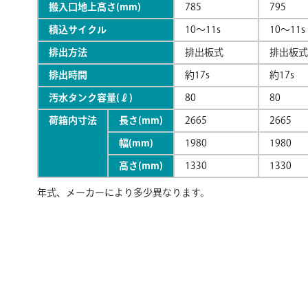
搬入口地上高さ(mm)
785
795
積込サイクル
10～11s
10〜11s
排出方法
排出板式
排出板式
排出時間
約17s
約17s
汚水タンク容量(ℓ)
80
80
荷箱内寸法
長さ(mm)
2665
2665
幅(mm)
1980
1980
高さ(mm)
1330
1330
年式、メーカーにより多少異なります。