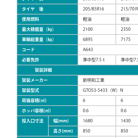
タイヤ 後
205/85R16
215/70Ｒ
使用燃料
軽油
軽油
最大積載量（㎏）
2100
2350
車輌総重量（㎏）
6895
7175
コード
A643
必要免許
準中型7.5ｔ
準中型7.
架装詳細
架装メーカー
新明和工業
架装型式
GTO53-5433（W）N
荷箱容積(㎥)
6
6
ホッパ容積(㎥)
0.6
0.6
投入口寸法
幅(mm)
1680
1430
高さ(mm)
850
850