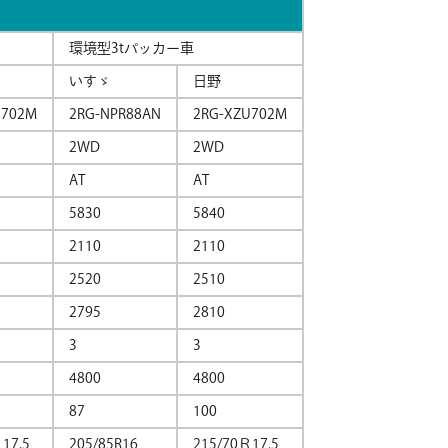
環境型3tパッカー車
いすゞ
日野
U702M
2RG-NPR88AN
2RG-XZU702M
2WD
2WD
AT
AT
5830
5840
2110
2110
2520
2510
2795
2810
3
3
4800
4800
87
100
17.5
205/85R16
215/70Ｒ17.5