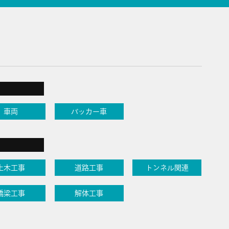
車両
パッカー車
土木工事
道路工事
トンネル関連
橋梁工事
解体工事