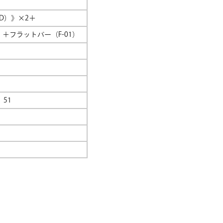
D）》×2＋
）＋フラットバー（F-01）
）51