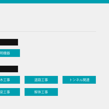
明機器
木工事
道路工事
トンネル関連
梁工事
解体工事