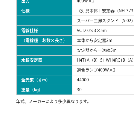
出力
400W×2
仕様
《灯具本体＋安定器（NH-373
スーパー三脚スタンド（S-02
電線仕様
VCT2.0×3×5m
（電線種 芯数×長さ）
本体から安定器2m
安定器から一次線5m
水銀安定器
H4T1A（B）51 WH4RC1B（A
適合ランプ400W×2
全光束（ℓm）
44000
重量（kg）
30
年式、メーカーにより多少異なります。