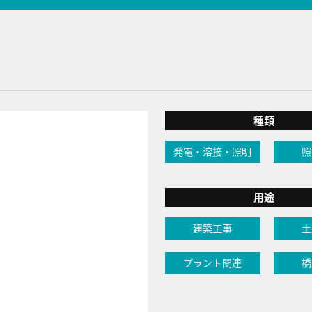
種類
発電・溶接・照明
照
用途
建築工事
土
プラント関連
橋