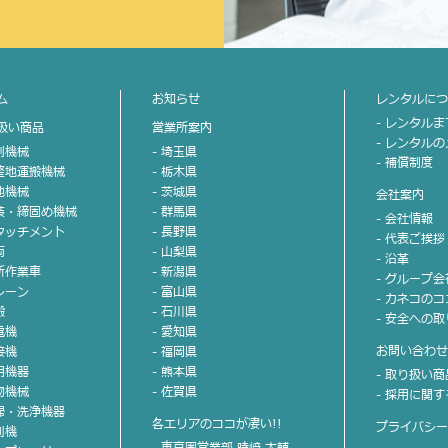
ム
お知らせ
レンタルに
- レンタル
扱い商品
営業所案内
- レンタル
掘削機械
- 埼玉県
- 補償制度
不整地運搬機械
- 栃木県
整地機械
- 茨城県
会社案内
舗装・締固め機械
- 群馬県
- 会社情報
アタッチメント
- 長野県
- 代表ご挨拶
両
- 山梨県
- 沿革
高所作業車
- 新潟県
- グループ
クレーン
- 富山県
- カネコの
搬
- 石川県
- 安全への
電機
- 愛知県
お問い合わ
接機
- 福岡県
照明機器
- 熊本県
- 取り扱い
小物機械
- 佐賀県
- 採用に関
清掃・洗浄機器
各エリアのココが凄い!!
プライバシ
刈機