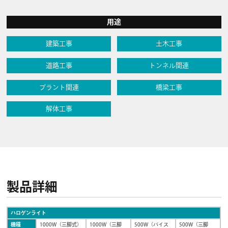
用途
建築工事
土木工事
道路工事
トンネル関連
プラント関連
橋梁工事
解体工事
製品詳細
ハロゲンライト
機種
1000W（三脚式）
1000W（三脚
500W（バイス
500W（三脚