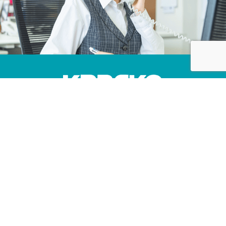
株式会社カネコ・コーポレーション
〒373-0816
群馬県太田市東矢島町202
営業時間 平日 8：00 〜 17：30
（第1土曜のみ8：00〜17：00）
定休日 日曜日, 第2・3・4・5土曜日, 祝日
TEL 0276-46-1111 / FAX 0276-46-1112
CONTACT US