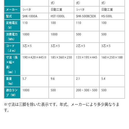
式）
式）
式）
メーカー
シバタ
日動工業
シバタ
日動工業
型式
SHK-1000A
HST-1000L
SHK-500BCSDX
HS-500L
定格電圧
110
100
110
100
（V）
消費電力
1000
1000
500
500
（Wh）
コード
3芯×5
3芯×5
2芯×5
3芯×5
（ℓm）
寸法（長
190×420×445※
185×360×230
135×195×445
160×250×188
×幅×
高）
（㎜））
重量
5.7
9.6
2.1
5.4
（㎏）
適合ラン
1000
500
200・300・500
500
プ（W）
※寸法は三脚を除いた表示です。年式、メーカーにより多少異なりま
す。