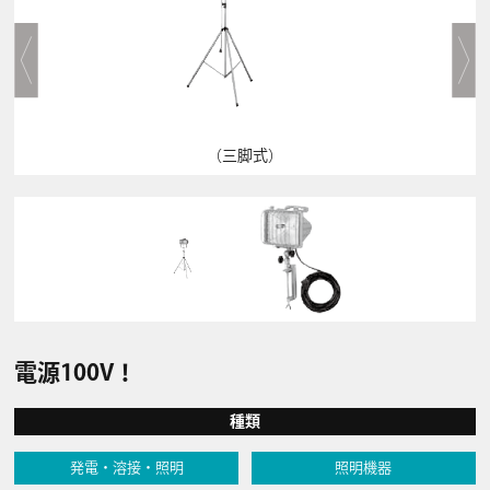
（三脚式）
電源100V！
種類
発電・溶接・照明
照明機器