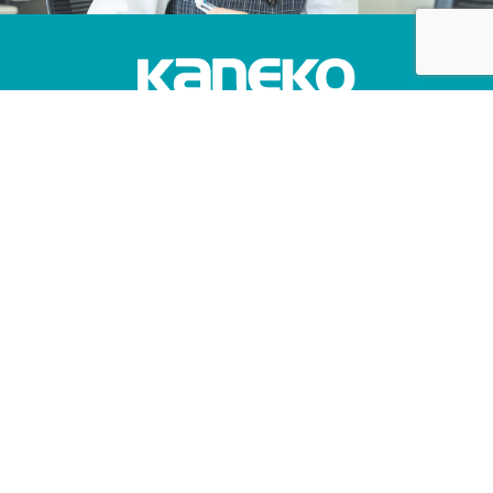
株式会社カネコ・コーポレーション
〒373-0816
群馬県太田市東矢島町202
営業時間 平日 8：00 〜 17：30
（第1土曜のみ8：00〜17：00）
定休日 日曜日, 第2・3・4・5土曜日, 祝日
TEL 0276-46-1111 / FAX 0276-46-1112
CONTACT US
ホーム
お知らせ
レンタルについて
- レンタルまでの流れ
取り扱い商品
営業所案内