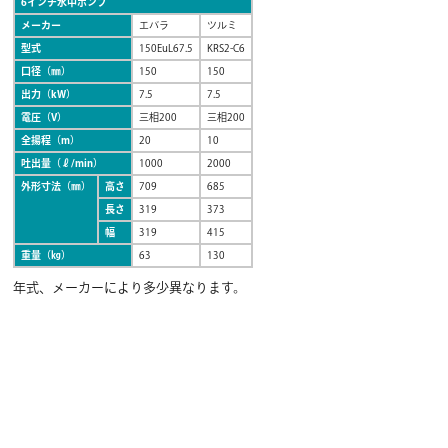
6インチ水中ポンプ
メーカー
エバラ
ツルミ
型式
150EuL67.5
KRS2-C6
口径（㎜）
150
150
出力（kW）
7.5
7.5
電圧（V）
三相200
三相200
全揚程（m）
20
10
吐出量（ℓ/min）
1000
2000
外形寸法（㎜）
高さ
709
685
長さ
319
373
幅
319
415
重量（㎏）
63
130
年式、メーカーにより多少異なります。