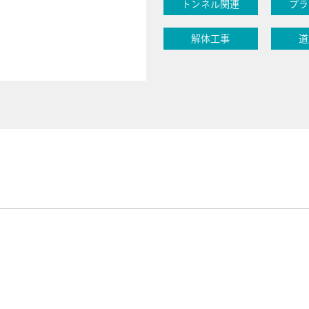
トンネル関連
プラ
解体工事
道