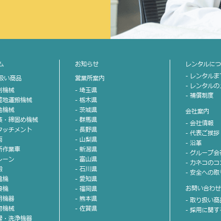
ム
お知らせ
レンタルに
- レンタル
扱い商品
営業所案内
- レンタル
掘削機械
- 埼玉県
- 補償制度
不整地運搬機械
- 栃木県
整地機械
- 茨城県
会社案内
舗装・締固め機械
- 群馬県
- 会社情報
アタッチメント
- 長野県
- 代表ご挨拶
両
- 山梨県
- 沿革
高所作業車
- 新潟県
- グループ
クレーン
- 富山県
- カネコの
搬
- 石川県
- 安全への
電機
- 愛知県
お問い合わ
接機
- 福岡県
照明機器
- 熊本県
- 取り扱い
小物機械
- 佐賀県
- 採用に関
清掃・洗浄機器