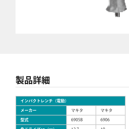
製品詳細
インパクトレンチ（電動）
メーカー
マキタ
マキタ
型式
6905B
6906