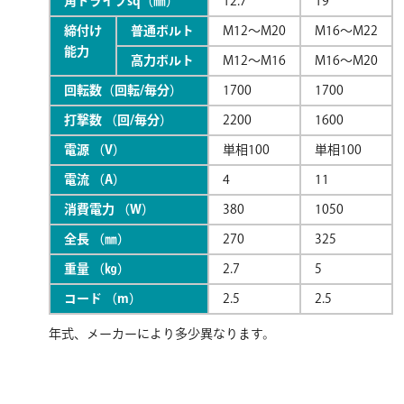
角ドライブsq（㎜）
12.7
19
締付け
普通ボルト
M12〜M20
M16〜M22
能力
高力ボルト
M12〜M16
M16〜M20
回転数（回転/毎分）
1700
1700
打撃数 （回/毎分）
2200
1600
電源 （V）
単相100
単相100
電流 （A）
4
11
消費電力 （W）
380
1050
全長 （㎜）
270
325
重量 （㎏）
2.7
5
コード （m）
2.5
2.5
年式、メーカーにより多少異なります。