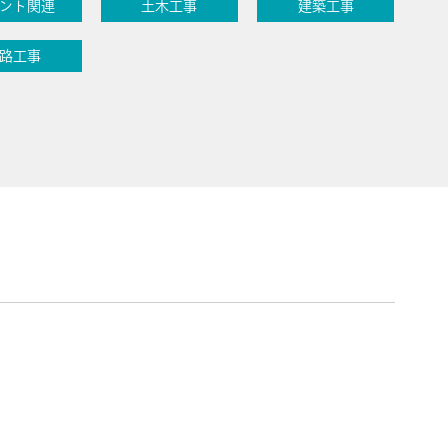
ント関連
土木工事
建築工事
路工事