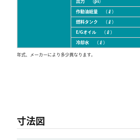
出力 （ps）
作動油総量 （ℓ）
燃料タンク （ℓ）
E/Gオイル （ℓ）
冷却水 （ℓ）
年式、メーカーにより多少異なります。
寸法図