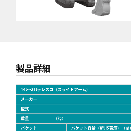
製品詳細
14t〜21tテレスコ（スライドアーム)
メーカー
型式
重量 （㎏）
バケット
バケット容量（新JIS表示）（㎥