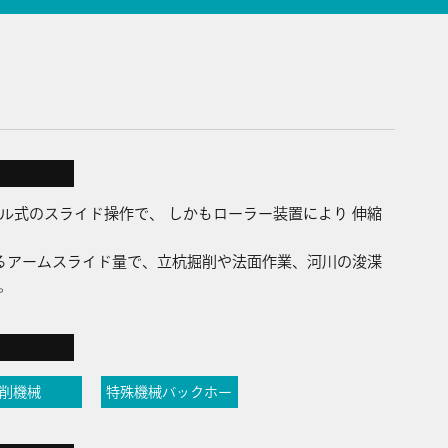
ル式のスライド操作で、 しかもローラー装置により 伸縮
るアームスライド量で、立杭掘削や法面作業、河川の浚渫
。
削機械
特殊機械バックホー