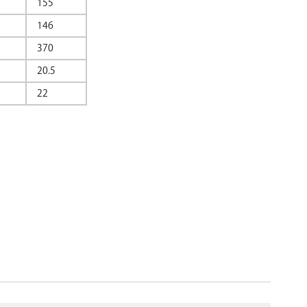
155
146
370
20.5
22