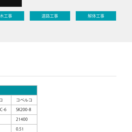
木工事
道路工事
解体工事
コ
コベルコ
C-6
SK200-8
21400
0.51