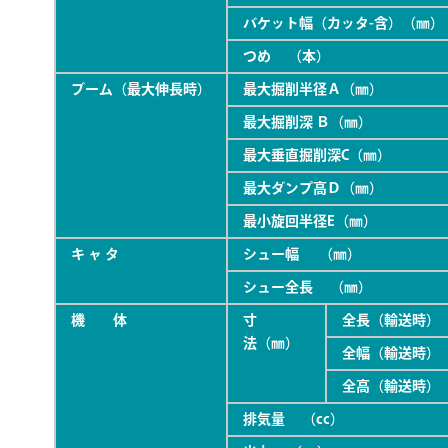
バケット幅（カッタ-含）（㎜）
つめ （本）
ブーム（最大伸長時）
最大掘削半径Ａ（㎜）
最大掘削深 Ｂ（㎜）
最大垂直掘削深C（㎜）
最大ダンプ高Ｄ（㎜）
最小旋回半径E（㎜）
キ ャ タ
シュー幅 （㎜）
シュー全長 （㎜）
機 体
寸
全長（輸送時）
法（㎜）
全幅（輸送時）
全高（輸送時）
排気量 （cc）