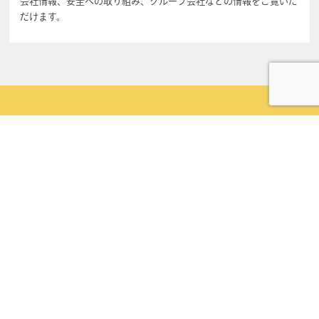
会社情報、安全への取り組み、グループ会社などの情報をご覧いた
だけます。
ご不明な点等がございましたら
お気軽にお問い合わせください
取扱商品や採用などについてご不明な点がございましたら、問い合わ
せフォームまたは電話でお気軽にお問い合せ下さい。
お問い合わせ
営業所案内