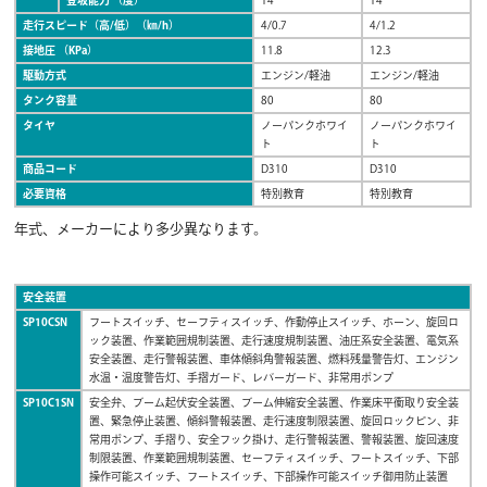
登坂能力 （度）
14
14
走行スピード（高/低）（㎞/h）
4/0.7
4/1.2
接地圧 （KPa）
11.8
12.3
駆動方式
エンジン/軽油
エンジン/軽油
タンク容量
80
80
タイヤ
ノーパンクホワイ
ノーパンクホワイ
ト
ト
商品コード
D310
D310
必要資格
特別教育
特別教育
年式、メーカーにより多少異なります。
安全装置
SP10CSN
フートスイッチ、セーフティスイッチ、作動停止スイッチ、ホーン、旋回ロ
ック装置、作業範囲規制装置、走行速度規制装置、油圧系安全装置、電気系
安全装置、走行警報装置、車体傾斜角警報装置、燃料残量警告灯、エンジン
水温・温度警告灯、手摺ガード、レバーガード、非常用ポンプ
SP10C1SN
安全弁、ブーム起伏安全装置、ブーム伸縮安全装置、作業床平衝取り安全装
置、緊急停止装置、傾斜警報装置、走行速度制限装置、旋回ロックピン、非
常用ポンプ、手摺り、安全フック掛け、走行警報装置、警報装置、旋回速度
制限装置、作業範囲規制装置、セーフティスイッチ、フートスイッチ、下部
操作可能スイッチ、フートスイッチ、下部操作可能スイッチ御用防止装置