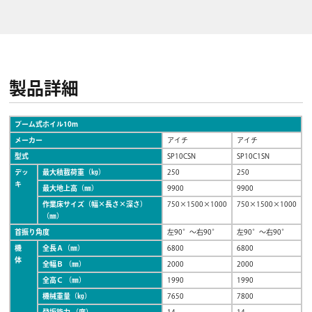
製品詳細
ブーム式ホイル10m
メーカー
アイチ
アイチ
型式
SP10CSN
SP10C1SN
デッ
最大積載荷重（㎏）
250
250
キ
最大地上高（㎜）
9900
9900
作業床サイズ（幅×長さ×深さ）
750×1500×1000
750×1500×1000
（㎜）
首振り角度
左90°～右90°
左90°～右90°
機
全長Ａ（㎜）
6800
6800
体
全幅Ｂ （㎜）
2000
2000
全高Ｃ （㎜）
1990
1990
機械重量（㎏）
7650
7800