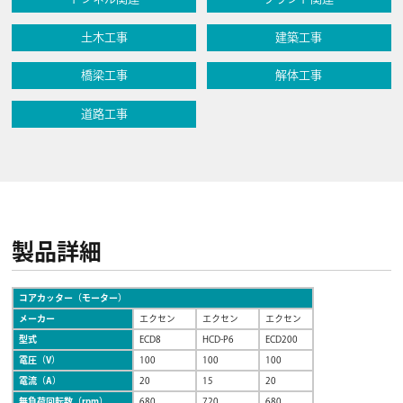
土木工事
建築工事
橋梁工事
解体工事
道路工事
製品詳細
コアカッター（モーター）
メーカー
エクセン
エクセン
エクセン
型式
ECD8
HCD-P6
ECD200
電圧（V）
100
100
100
電流（A）
20
15
20
無負荷回転数（rpm）
680
720
680