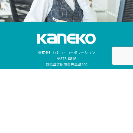
株式会社カネコ・コーポレーション
〒373-0816
群馬県太田市東矢島町202
営業時間 平日 8：00 〜 17：30
（第1土曜のみ8：00〜17：00）
定休日 日曜日, 第2・3・4・5土曜日, 祝日
TEL 0276-46-1111 / FAX 0276-46-1112
CONTACT US