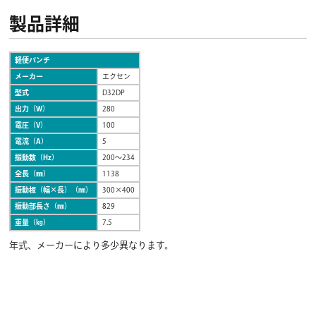
製品詳細
軽便パンチ
メーカー
エクセン
型式
D32DP
出力（W）
280
電圧（V）
100
電流（A）
5
振動数（Hz）
200〜234
全長（㎜）
1138
振動板（幅×長）（㎜）
300×400
振動部長さ（㎜）
829
重量（㎏）
7.5
年式、メーカーにより多少異なります。