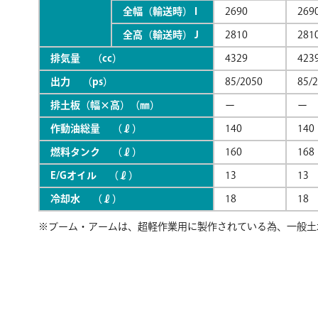
全幅（輸送時） I
2690
269
全高（輸送時） J
2810
281
排気量 （cc）
4329
423
出力 （ps）
85/2050
85/
排土板（幅×高）（㎜）
ー
ー
作動油総量 （ℓ）
140
140
燃料タンク （ℓ）
160
168
E/Gオイル （ℓ）
13
13
冷却水 （ℓ）
18
18
※ブーム・アームは、超軽作業用に製作されている為、一般土