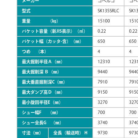
メーカー
コベルコ
コベ
型式
SK135SRLC
SK1
重量 （㎏）
15100
151
バケット容量（新JIS表示）（㎥）
0.22
0.22
バケット幅（カッタ-含）（㎜）
650
650
つめ （本）
4
4
最大掘削半径Ａ（㎜）
12310
123
最大掘削深 Ｂ（㎜）
9440
944
最大垂直掘削深C（㎜）
7910
791
最大ダンプ高Ｄ（㎜）
9150
915
最小旋回半径E（㎜）
3270
327
シュー幅F （㎜）
700
700
シュー全長G （㎜）
3740
374
寸法（㎜）
全長（輸送時） H
9730
973