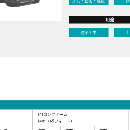
掘削・整地・運搬
掘
用途
建築工事
土
14tロングアーム
14m（45フィート）