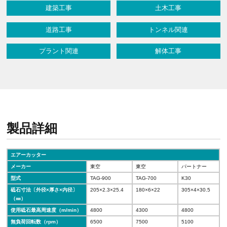
建築工事
土木工事
道路工事
トンネル関連
プラント関連
解体工事
製品詳細
エアーカッター
メーカー
東空
東空
パートナー
型式
TAG-900
TAG-700
K30
砥石寸法〔外径×厚さ×内径〕
205×2.3×25.4
180×6×22
305×4×30.5
（㎜）
使用砥石最高周速度（m/min）
4800
4300
4800
無負荷回転数（rpm）
6500
7500
5100