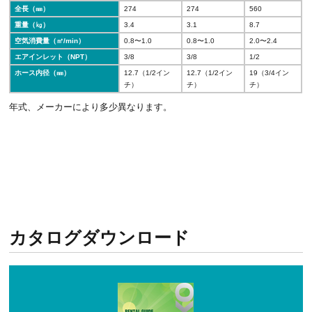
全長（㎜）
274
274
560
重量（㎏）
3.4
3.1
8.7
空気消費量（㎥/min）
0.8〜1.0
0.8〜1.0
2.0〜2.4
エアインレット（NPT）
3/8
3/8
1/2
ホース内径（㎜）
12.7（1/2イン
12.7（1/2イン
19（3/4イン
チ）
チ）
チ）
年式、メーカーにより多少異なります。
カタログダウンロード