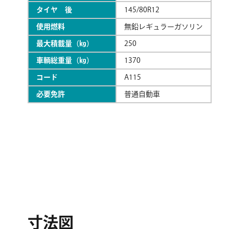
タイヤ 後
145/80R12
使用燃料
無鉛レギュラーガソリン
最大積載量（㎏）
250
車輌総重量（㎏）
1370
コード
A115
必要免許
普通自動車
寸法図