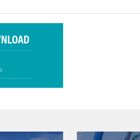
WNLOAD
ら