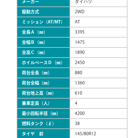
メーカー
ダイハツ
駆動方式
2WD
ミッション（AT/MT）
AT
全長Ａ（㎜）
3395
全幅Ｂ（㎜）
1475
全高Ｃ（㎜）
1890
ホイルベースＤ（㎜）
2450
荷台全長（㎜）
880
荷台全幅（㎜）
1360
荷台地上高（㎜）
610
乗車定員（人）
4
最小回転半径（㎜）
4200
燃料タンク（ℓ）
38
タイヤ 前
145/80R12