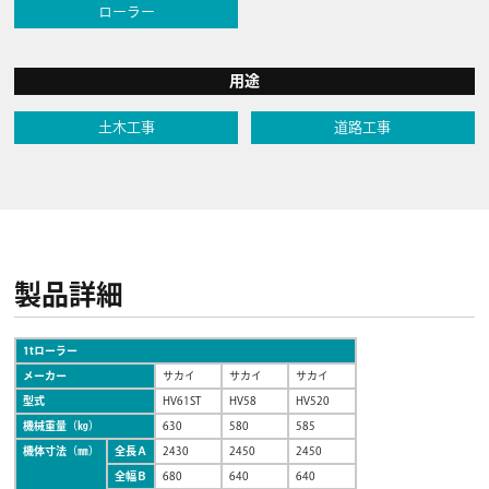
ローラー
用途
土木工事
道路工事
製品詳細
1tローラー
メーカー
サカイ
サカイ
サカイ
型式
HV61ST
HV58
HV520
機械重量（㎏）
630
580
585
機体寸法（㎜）
全長Ａ
2430
2450
2450
全幅Ｂ
680
640
640