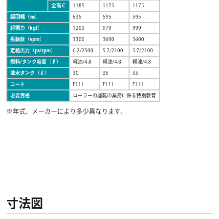
全高Ｃ
1185
1175
1175
締固幅（㎜）
635
595
595
起振力（kgf）
1203
979
999
振動数（vpm）
3300
3600
3600
定格出力（ps/rpm）
6.2/2500
5.7/2100
5.7/2100
燃料/タンク容量（ℓ）
軽油/4.8
軽油/4.8
軽油/4.8
散水タンク（ℓ）
30
35
35
コード
F111
F111
F111
必要資格
ローラーの運転の業務に係る特別教育
※年式、メーカーにより多少異なります。
寸法図