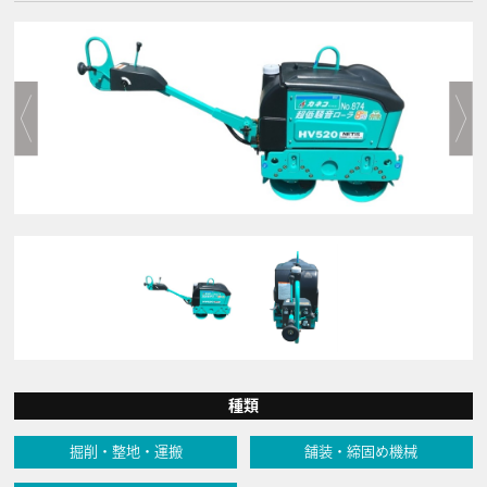
種類
掘削・整地・運搬
舗装・締固め機械