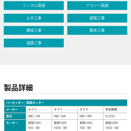
トンネル関連
プラント関連
土木工事
建築工事
橋梁工事
解体工事
道路工事
製品詳細
バーカッター／鉄筋カッター
メーカー
オグラ
オグラ
オグラ
育良精機
型式
HBC-13N
HBC-16N
HBC-19N
IS-25SC
モーター
単相100V
単相100V
単相100V
単相100V
450（W）
1050（W）
700（W）
1050（W）