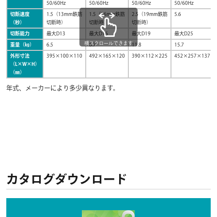
50/60Hz
50/60Hz
50/60Hz
50/60Hz
切断速度
1.5（13mm鉄筋
1.5（16mm鉄筋
2.5（19mm鉄筋
5.6
（秒）
切断時）
切断時）
切断時）
切断能力
最大D13
最大D16
最大D19
最大D25
横スクロールできます
重量（㎏）
6.5
8.7
11.8
15.7
外形寸法
395×100×110
492×165×120
390×112×225
452×257×137
（L×W×H）
（㎜）
年式、メーカーにより多少異なります。
カタログダウンロード