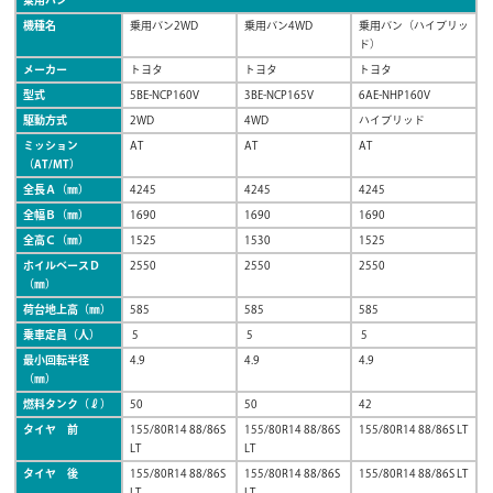
機種名
乗用バン2WD
乗用バン4WD
乗用バン（ハイブリッ
ド）
メーカー
トヨタ
トヨタ
トヨタ
型式
5BE-NCP160V
3BE-NCP165V
6AE-NHP160V
駆動方式
2WD
4WD
ハイブリッド
ミッション
AT
AT
AT
（AT/MT）
全長Ａ（㎜）
4245
4245
4245
全幅Ｂ（㎜）
1690
1690
1690
全高Ｃ（㎜）
1525
1530
1525
ホイルベースＤ
2550
2550
2550
（㎜）
荷台地上高（㎜）
585
585
585
乗車定員（人）
5
5
5
最小回転半径
4.9
4.9
4.9
（㎜）
燃料タンク（ℓ）
50
50
42
タイヤ 前
155/80R14 88/86S
155/80R14 88/86S
155/80R14 88/86S LT
LT
LT
タイヤ 後
155/80R14 88/86S
155/80R14 88/86S
155/80R14 88/86S LT
LT
LT