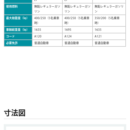
使用燃料
無鉛レギュラーガソ
無鉛レギュラーガソ
無鉛レギュラーガソリ
リン
リン
ン
最大積載量（㎏）
400/250（5名乗車
400/250（5名乗車
350/200（5名乗車
時）
時）
時）
車輌総重量（㎏）
1635
1695
1635
コード
A120
A124
A121
必要免許
普通自動車
普通自動車
普通自動車
寸法図