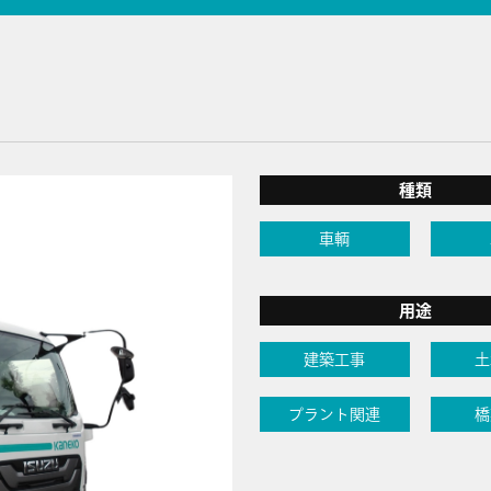
種類
車輌
用途
建築工事
土
プラント関連
橋