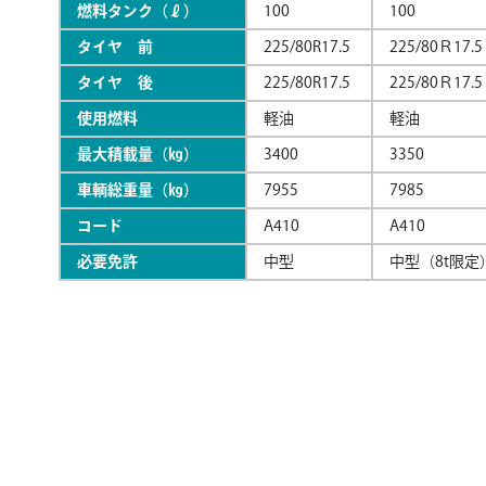
燃料タンク（ℓ）
100
100
タイヤ 前
225/80R17.5
225/80Ｒ17.5
タイヤ 後
225/80R17.5
225/80Ｒ17.5
使用燃料
軽油
軽油
最大積載量（㎏）
3400
3350
車輌総重量（㎏）
7955
7985
コード
A410
A410
必要免許
中型
中型（8t限定