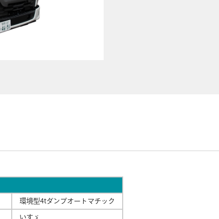
環境型4tダンプオートマチック
いすゞ