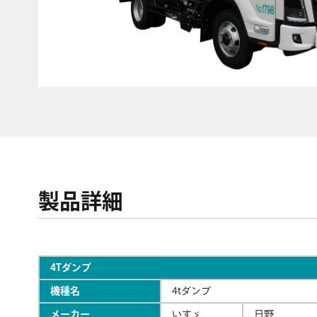
製品詳細
4Tダンプ
機種名
4tダンプ
メーカー
いすゞ
日野