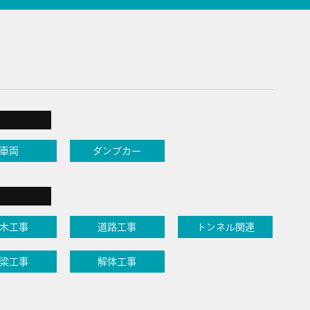
車両
ダンプカー
木工事
道路工事
トンネル関連
梁工事
解体工事