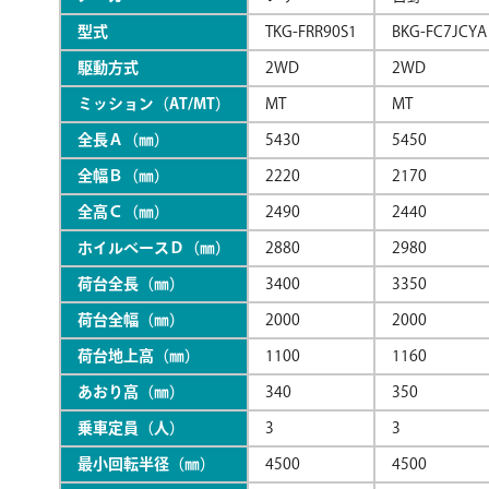
型式
TKG-FRR90S1
BKG-FC7JCYA
駆動方式
2WD
2WD
ミッション（AT/MT）
MT
MT
全長Ａ（㎜）
5430
5450
全幅Ｂ（㎜）
2220
2170
全高Ｃ（㎜）
2490
2440
ホイルベースＤ（㎜）
2880
2980
荷台全長（㎜）
3400
3350
荷台全幅（㎜）
2000
2000
荷台地上高（㎜）
1100
1160
あおり高（㎜）
340
350
乗車定員（人）
3
3
最小回転半径（㎜）
4500
4500