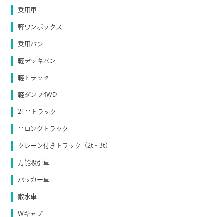
乗用車
軽ワンボックス
乗用バン
軽デッキバン
軽トラック
軽ダンプ4WD
2T平トラック
平ロングトラック
クレーン付きトラック（2t・3t）
万能吸引車
パッカー車
散水車
Wキャブ