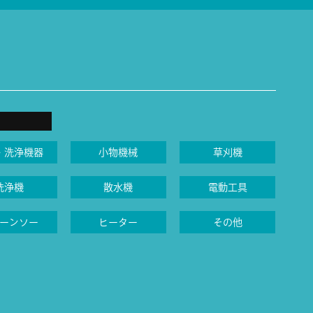
・洗浄機器
小物機械
草刈機
洗浄機
散水機
電動工具
ーンソー
ヒーター
その他