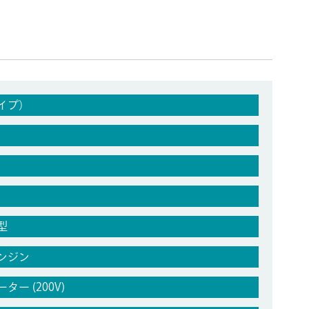
イプ）
型
ンジン
ー (200V)