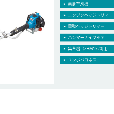
肩掛草刈機
エンジンヘッジトリマー
電動ヘッジトリマー
ハンマーナイフモア
集草機（ZHM1520用）
ユンボバロネス