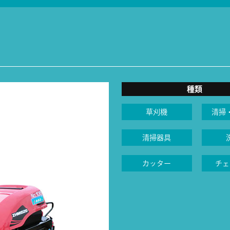
種類
草刈機
清掃
清掃器具
カッター
チェ