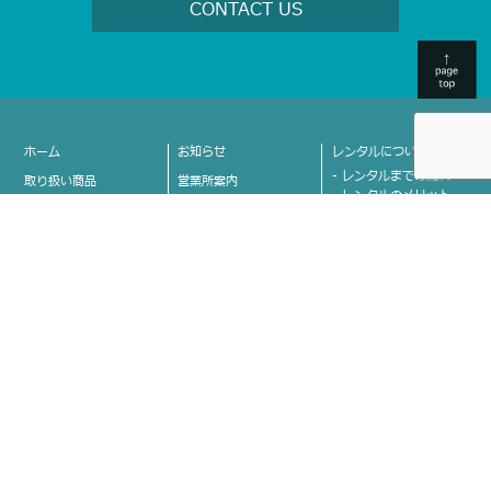
CONTACT US
ホーム
お知らせ
レンタルについて
- レンタルまでの流れ
取り扱い商品
営業所案内
- レンタルのメリット
- 掘削機械
- 埼玉県
- 補償制度
- 不整地運搬機械
- 栃木県
- 整地機械
- 茨城県
会社案内
- 舗装・締固め機械
- 群馬県
- 会社情報
- アタッチメント
- 長野県
- 代表ご挨拶
- 車両
- 山梨県
- 沿革
- 高所作業車
- 新潟県
- グループ会社紹介
- クレーン
- 富山県
- カネコのココが決め
- 運搬
- 石川県
手！
- 発電機
- 愛知県
- 安全への取り組み
- 溶接機
- 福岡県
お問い合わせ
- 照明機器
- 熊本県
- 小物機械
- 佐賀県
- 取り扱い商品に関する
お問い合わせ
- 清掃・洗浄機器
各エリアのココが凄い!!
- 採用に関するお問い合
- 草刈機