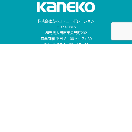
株式会社カネコ・コーポレーション
〒373-0816
群馬県太田市東矢島町202
営業時間 平日 8：00 〜 17：30
（第1土曜のみ8：00〜17：00）
定休日 日曜日, 第2・3・4・5土曜日, 祝日
TEL 0276-46-1111 / FAX 0276-46-1112
CONTACT US
ホーム
お知らせ
レンタルについて
- レンタルまでの流れ
取り扱い商品
営業所案内
- レンタルのメリット
- 掘削機械
- 埼玉県
- 補償制度
- 不整地運搬機械
- 栃木県