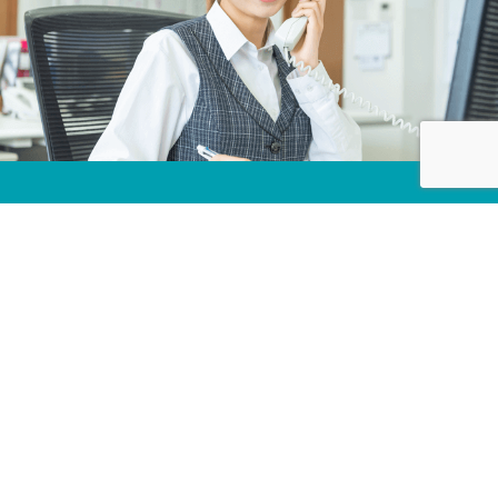
株式会社カネコ・コーポレーション
〒373-0816
群馬県太田市東矢島町202
営業時間 平日 8：00 〜 17：30
（第1土曜のみ8：00〜17：00）
定休日 日曜日, 第2・3・4・5土曜日, 祝日
TEL 0276-46-1111 / FAX 0276-46-1112
CONTACT US