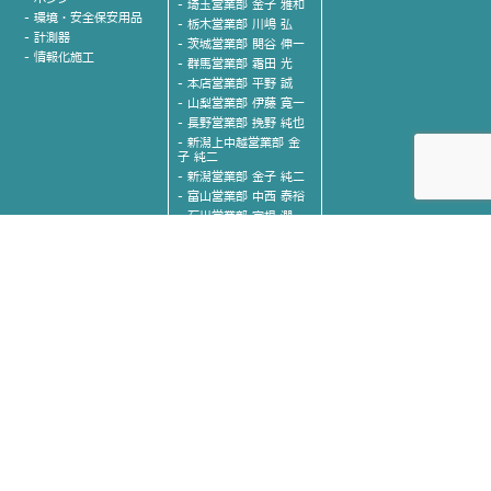
- 埼玉営業部 金子 雅和
- 環境・安全保安用品
- 栃木営業部 川嶋 弘
- 計測器
- 茨城営業部 関谷 伸一
- 情報化施工
- 群馬営業部 霜田 光
- 本店営業部 平野 誠
- 山梨営業部 伊藤 寛一
- 長野営業部 挽野 純也
- 新潟上中越営業部 金
子 純二
- 新潟営業部 金子 純二
- 富山営業部 中西 泰裕
- 石川営業部 宮根 潤一
- 愛知営業部 本多 英次
- 九州営業部 廣瀬 豊