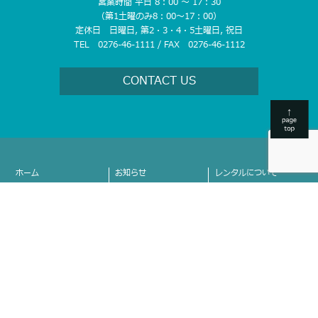
営業時間 平日 8：00 〜 17：30
（第1土曜のみ8：00〜17：00）
定休日 日曜日, 第2・3・4・5土曜日, 祝日
TEL 0276-46-1111 / FAX 0276-46-1112
CONTACT US
ホーム
お知らせ
レンタルについて
- レンタルまでの流れ
取り扱い商品
営業所案内
- レンタルのメリット
- 掘削機械
- 埼玉県
- 補償制度
- 不整地運搬機械
- 栃木県
- 整地機械
- 茨城県
会社案内
- 舗装・締固め機械
- 群馬県
- 会社情報
- アタッチメント
- 長野県
- 代表ご挨拶
- 車両
- 山梨県
- 沿革
- 高所作業車
- 新潟県
- グループ会社紹介
- クレーン
- 富山県
- カネコのココが決め
- 運搬
- 石川県
手！