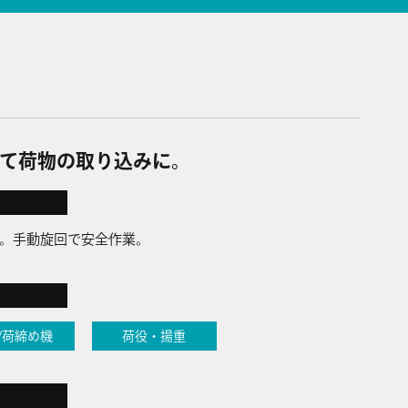
て荷物の取り込みに。
。手動旋回で安全作業。
/荷締め機
荷役・揚重