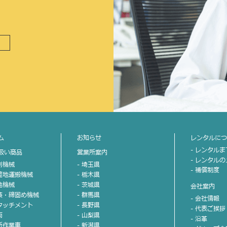
ム
お知らせ
レンタルに
- レンタル
扱い商品
営業所案内
- レンタル
掘削機械
- 埼玉県
- 補償制度
不整地運搬機械
- 栃木県
整地機械
- 茨城県
会社案内
舗装・締固め機械
- 群馬県
- 会社情報
アタッチメント
- 長野県
- 代表ご挨拶
両
- 山梨県
- 沿革
高所作業車
- 新潟県