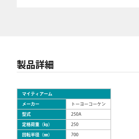
製品詳細
マイティアーム
メーカー
トーヨーコーケン
型式
250A
定格荷重（㎏）
250
回転半径（㎜）
700