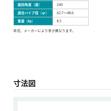
旋回角度（度）
240
適合パイプ径（φ）
42.7～48.6
重量（㎏）
8.5
年式、メーカーにより多少異なります。
寸法図