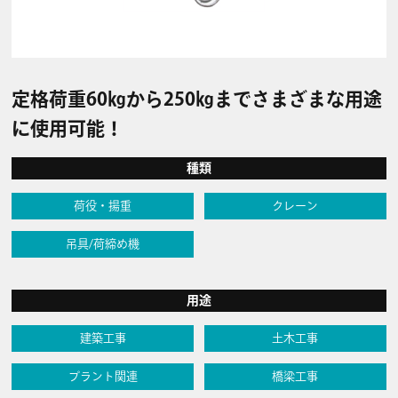
定格荷重60㎏から250㎏までさまざまな用途
に使用可能！
種類
荷役・揚重
クレーン
吊具/荷締め機
用途
建築工事
土木工事
プラント関連
橋梁工事