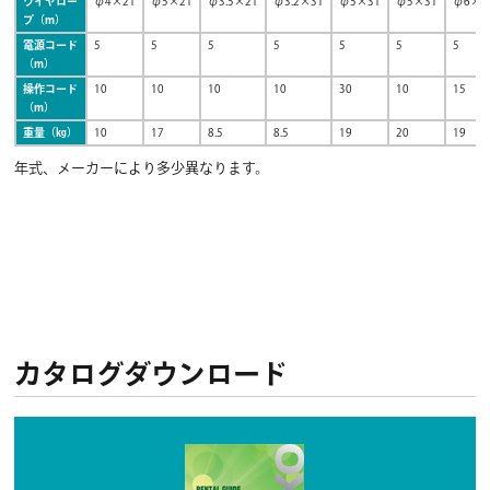
ワイヤロー
φ4×21
φ5×21
φ3.5×21
φ3.2×31
φ5×31
φ5×31
φ6×1
プ（m）
電源コード
5
5
5
5
5
5
5
（m）
操作コード
10
10
10
10
30
10
15
（m）
重量（㎏）
10
17
8.5
8.5
19
20
19
年式、メーカーにより多少異なります。
カタログダウンロード