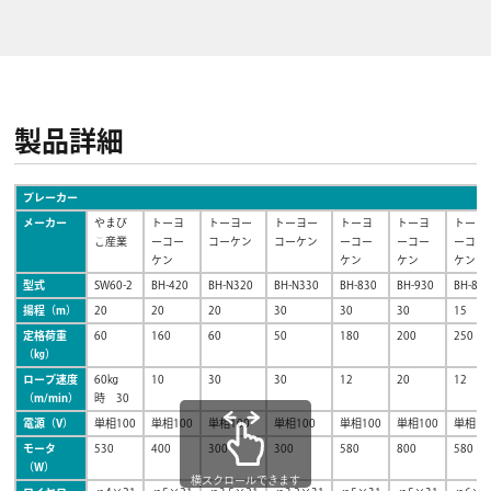
製品詳細
ブレーカー
メーカー
やまび
トーヨ
トーヨー
トーヨー
トーヨ
トーヨ
トーヨ
こ産業
ーコー
コーケン
コーケン
ーコー
ーコー
ーコー
ケン
ケン
ケン
ケン
型式
SW60-2
BH-420
BH-N320
BH-N330
BH-830
BH-930
BH-81
揚程（m）
20
20
20
30
30
30
15
定格荷重
60
160
60
50
180
200
250
（㎏）
ロープ速度
60㎏
10
30
30
12
20
12
（m/min）
時 30
電源（V）
単相100
単相100
単相100
単相100
単相100
単相100
単相10
モータ
530
400
300
300
580
800
580
（W）
横スクロールできます