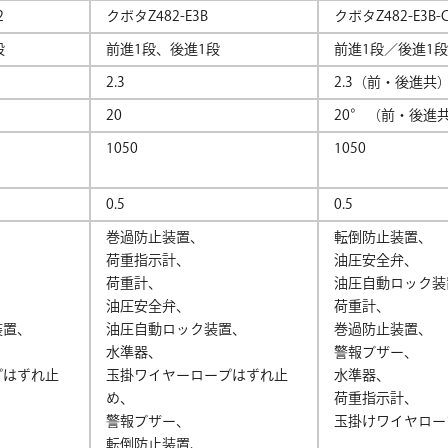
2
クボタZ482-E3B
クボタZ482-E3B-C
段
前進1段、後進1段
前進1段／後進1段
2.3
2.3（前・後進共
20
20° （前・後進
1050
1050
0.5
0.5
巻過防止装置、
転倒防止装置、
荷重指示計、
油圧安全弁、
荷重計、
油圧自動ロック装
油圧安全弁、
荷重計、
装置、
油圧自動ロック装置、
巻過防止装置、
水準器、
警報ブザー、
プはずれ止
玉掛ワイヤーロープはずれ止
水準器、
め、
荷重指示計、
警報ブザー、
玉掛けワイヤロー
転倒防止装置、