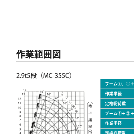
作業範囲図
ブーム①、①
作業半径
定格総荷
ブーム①＋②
作業半径
定格総荷