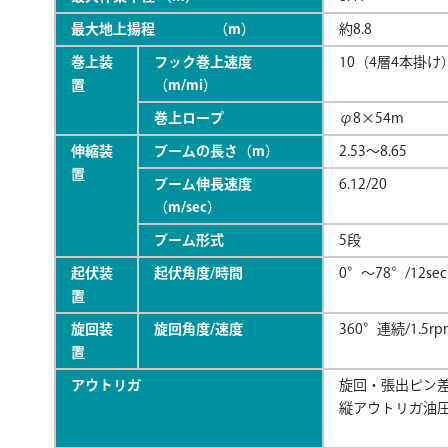
最大地上揚程 （m）
約8.8
巻上装
フック巻上速度
10（4層4本掛け
置
（m/mi）
巻上ロープ
φ8×54m
伸縮装
ブームの長さ（m）
2.53～8.65
置
ブーム伸長速度
6.12/20
（m/sec）
ブーム形式
5段
起伏装
起伏角度/時間
0°～78°/12sec
置
旋回装
旋回角度/速度
360°連続/1.5rp
置
アウトリガ
旋回・張出ピン
縦アウトリガ油