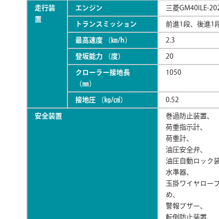
走行装
エンジン
三菱GM40ILE-20
置
トランスミッション
前進1段、後進1
最高速度 （㎞/h）
2.3
登坂能力 （度）
20
クローラー接地長
1050
（㎜）
接地圧 （㎏/㎠）
0.52
安全装置
巻過防止装置、
荷重指示計、
荷重計、
油圧安全弁、
油圧自動ロック
水準器、
玉掛ワイヤロー
め、
警報ブザー、
転倒防止装置、