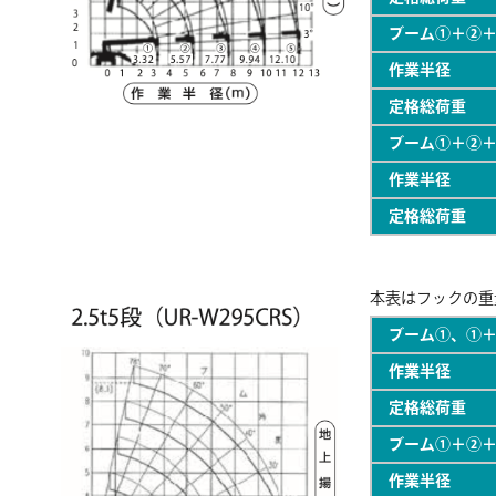
ブーム①＋②
作業半径
定格総荷
ブーム①＋②
作業半径
定格総荷
本表はフックの重
ブーム①、①
作業半径
定格総荷
ブーム①＋②
作業半径