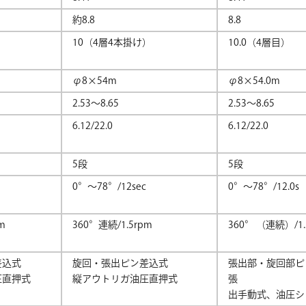
約8.8
8.8
）
10（4層4本掛け）
10.0（4層目）
φ8×54m
φ8×54.0m
2.53～8.65
2.53～8.65
6.12/22.0
6.12/22.0
5段
5段
0°～78°/12sec
0°～78°/12.0s
m
360°連続/1.5rpm
360° （連続）/1.
差込式
旋回・張出ピン差込式
張出部・旋回部ピ
圧直押式
縦アウトリガ油圧直押式
張
出手動式、油圧シ