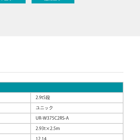
2.9t5段
ユニック
UR-W375C2RS-A
2.93t×2.5m
12.14