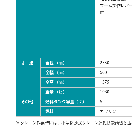
ブーム操作レバ
置
寸 法
全長 （㎜）
2730
全幅 （㎜）
600
全高 （㎜）
1375
重量 （㎏）
1980
その他
燃料タンク容量（ℓ）
6
燃料
ガソリン
※クレーン作業時には、小型移動式クレーン運転技能講習と玉