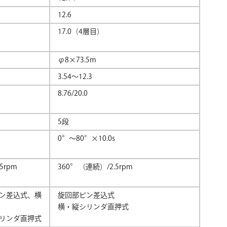
12.6
17.0（4層目）
φ8×73.5m
3.54～12.3
8.76/20.0
5段
0°～80°×10.0s
5rpm
360° （連続）/2.5rpm
ン差込式、横
旋回部ピン差込式
横・縦シリンダ直押式
リンダ直押式