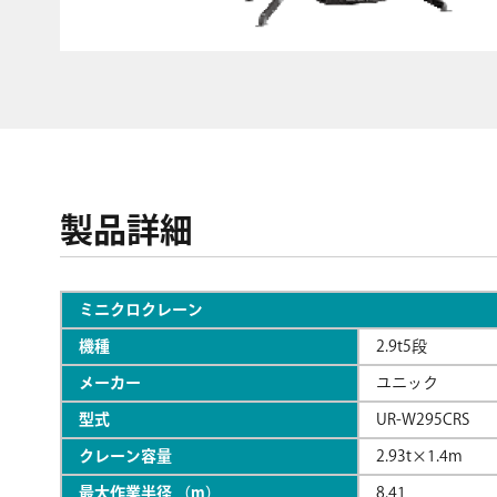
製品詳細
ミニクロクレーン
機種
2.9t5段
メーカー
ユニック
型式
UR-W295CRS
クレーン容量
2.93t×1.4m
最大作業半径 （m）
8.41