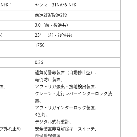
NFK-1
ヤンマー3TNV76-NFK
前進2段/後進2段
）
3.0（前・後進共）
共）
23° （前・後進共）
1750
0.36
過負荷警報装置（自動停止型）、
転倒防止装置、
置、
アウトリガ張出・接地検出装置、
クレーン・走行レバーインターロック装
置、
アウトリガインターロック装置、
3色灯、
デジタル式荷重計、
プ外れ止め
安全装置非常解除キースイッチ、
巻過警報装置、