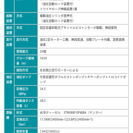
（油圧自動ロック装置付）
＋ワイヤロープ伸縮装置1基
起動
方式
複動油圧シリンダ直押式
装置
（油圧自動ロック装置付）
旋回
方式
固定容量斜板式アキシャルピストンモータ駆動、無段変則
装置
走行
走行方式
油圧2足モーター工藤、無段変速、自動ブレーキ内蔵、遊星歯車
装置
減速
登坂能力
20度
グローブ接地
1650
長（m）
旋回方式
左右独立走行モーターによる
油圧
油圧ポンプ
可変容量形ダブルピストンポンプ＋ギヤーポンプ＋トロコイドポ
装置
ンプ
定格圧力
24.5
（MPa）
作動油タンク
28.5
容量（L）
原動
形式
水冷ディーゼル 3TNV88F-EPMBA（ヤンマー）
機
定格出力
17.5kW/2400min-1[23.8PS/2400min-1]
（Net）
総排気量
1.642[1642cc]