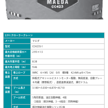
2.9ｔクローラークレーン
メーカー
マエダ
型式
CC423S-1
最大定格総荷重(t)×
2.93×1.5
作業半径（ｍ）
最大作業半径 （ｍ）
8.38
最大地上場程 （ｍ）
9.46
巻上
巻上ロープ
IWRC 6×WS（26） 0/0 裸B種 42.4kN φ8×73ｍ
装置
方式
斜板式アキシャルピストンモーター駆動、無段変速、自動ブレー
キ内蔵（摩擦板式）、遊星歯車減速式、溝付ドラム
伸縮
ブーム長さ
3.180～5.030～6.870～8.710
装置
（m）
ブーム形式
5角形断面、油圧自動伸縮、4段
（2段目：順次伸縮、3・4段目：同時伸縮）
方式
順次伸縮油圧複動シリンダ2本