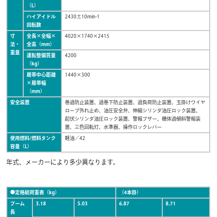
（L）
ハイアイドル
2430±10min-1
回転数
寸
全長×全幅×
4020×1740×2415
法・
全高（mm）
重量
運転整備質量
4200
（kg）
履帯中心距離
1440×300
×履帯幅
（mm）
安全装置
巻過防止装置、過巻下防止装置、過負荷防止装置、玉掛けワイヤ
ロープ外れ止め、油圧安全弁、伸縮シリンダ油圧ロック装置、
起伏シリンダ油圧ロック装置、警報ブザー、機体過傾斜警報装
置、三色回転灯、水準器、操作ロックレバー
使用燃料/燃料タンク
軽油／42
容量（L）
年式、メーカーにより多少異なります。
●定格総荷重表（kg）
（4本掛）
ブーム
3.18
5.03
6.87
8.71
長