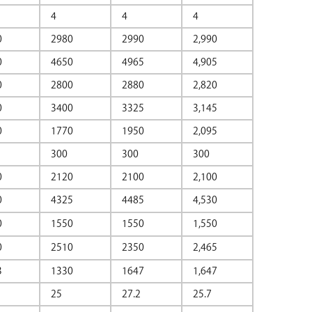
4
4
4
0
2980
2990
2,990
0
4650
4965
4,905
0
2800
2880
2,820
0
3400
3325
3,145
0
1770
1950
2,095
300
300
300
0
2120
2100
2,100
0
4325
4485
4,530
0
1550
1550
1,550
0
2510
2350
2,465
3
1330
1647
1,647
25
27.2
25.7