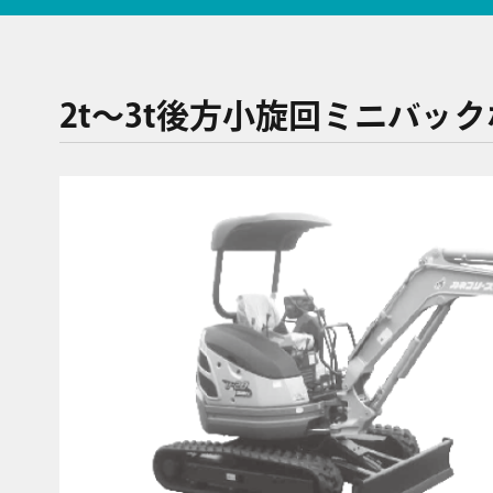
2t〜3t後方小旋回ミニバッ