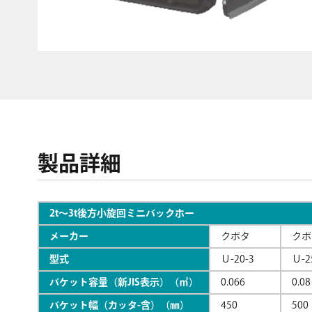
製品詳細
2t〜3t後方小旋回ミニバックホー
メーカー
クボタ
クボ
型式
Ｕ-20-3
Ｕ-2
バケット容量（新JIS表示）（㎥）
0.066
0.08
バケット幅（カッタ-含）（㎜）
450
500