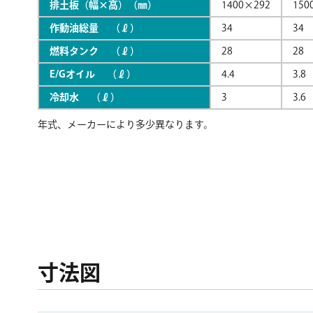
排土板（幅×高）（㎜）
1400×292
150
作動油総量 （ℓ）
34
34
燃料タンク （ℓ）
28
28
E/Gオイル （ℓ）
4.4
3.8
冷却水 （ℓ）
3
3.6
年式、メーカーにより多少異なります。
寸法図