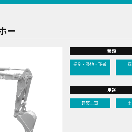
クホー
種類
掘削・整地・運搬
掘
用途
建築工事
土