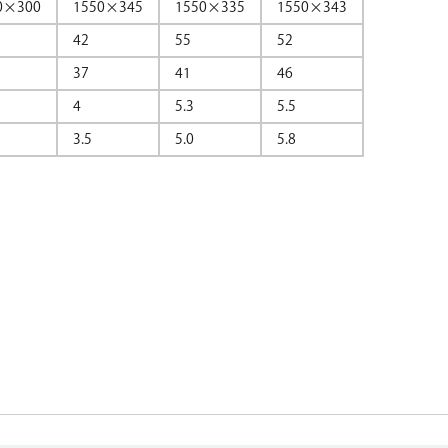
0×300
1550×345
1550×335
1550×343
42
55
52
37
41
46
4
5.3
5.5
3.5
5.0
5.8