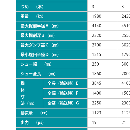
つめ （本）
3
3
重量 （㎏）
1980
243
最大掘削半径Ａ（㎜）
4140
451
最大掘削深Ｂ（㎜）
2320
255
最大ダンプ高Ｃ（㎜）
2700
302
最小旋回半径Ｄ（㎜）
1515
179
シュー幅 （㎜）
250
300
シュー全長 （㎜）
1860
200
機
全長（輸送時）E
3845
410
体
全幅（輸送時）F
1400
150
寸
全高（輸送時）G
2250
230
法（㎜）
排気量 （cc）
1123
112
出力 （ps）
19
21