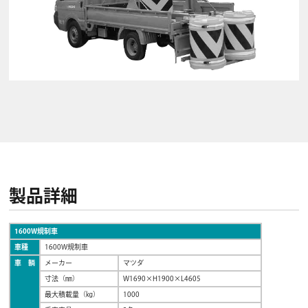
製品詳細
1600W規制車
車種
1600W規制車
車 輌
メーカー
マツダ
寸法（㎜）
W1690×H1900×L4605
最大積載量（㎏）
1000