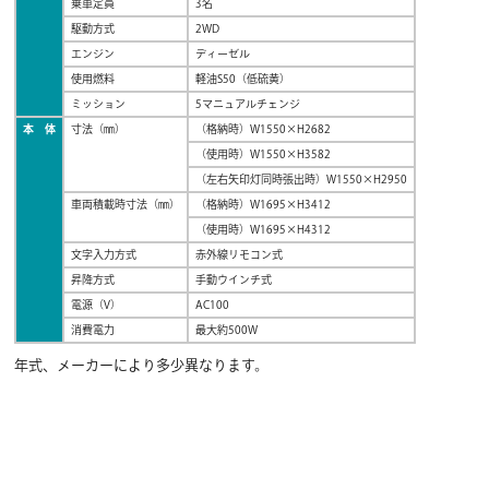
乗車定員
3名
駆動方式
2WD
エンジン
ディーゼル
使用燃料
軽油S50（低硫黄）
ミッション
5マニュアルチェンジ
本 体
寸法（㎜）
（格納時）W1550×H2682
（使用時）W1550×H3582
（左右矢印灯同時張出時）W1550×H2950
車両積載時寸法（㎜）
（格納時）W1695×H3412
（使用時）W1695×H4312
文字入力方式
赤外線リモコン式
昇降方式
手動ウインチ式
電源（V）
AC100
消費電力
最大約500W
年式、メーカーにより多少異なります。