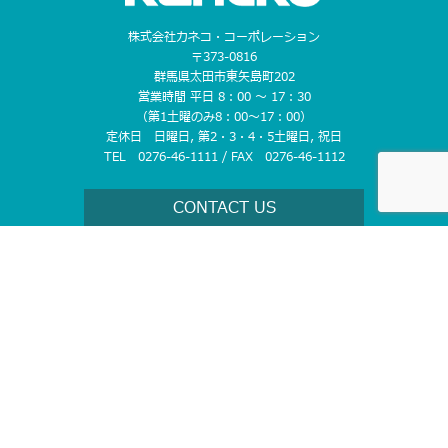
株式会社カネコ・コーポレーション
〒373-0816
群馬県太田市東矢島町202
営業時間 平日 8：00 〜 17：30
（第1土曜のみ8：00〜17：00）
定休日 日曜日, 第2・3・4・5土曜日, 祝日
TEL 0276-46-1111 / FAX 0276-46-1112
CONTACT US
ホーム
お知らせ
レンタルについて
- レンタルまでの流れ
取り扱い商品
営業所案内
- レンタルのメリット
- 掘削機械
- 埼玉県
- 補償制度
- 不整地運搬機械
- 栃木県
- 整地機械
- 茨城県
会社案内
- 舗装・締固め機械
- 群馬県
- 会社情報